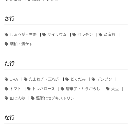
さ行
|
|
|
|
しょうが・生姜
サイリウム
ゼラチン
深海鮫
酒粕・酒かす
た行
|
|
|
|
DHA
たまねぎ・玉ねぎ
どくだみ
デンプン
|
|
|
|
トマト
トレハロース
唐辛子・とうがらし
大豆
|
田七人参
難消化性デキストリン
な行