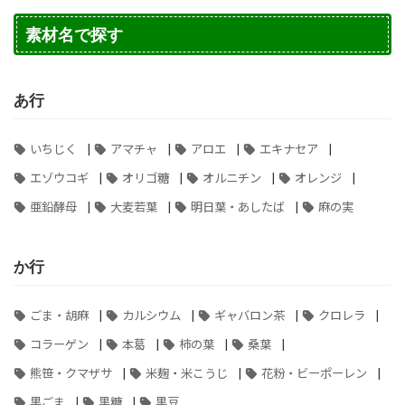
素材名で探す
あ行
|
|
|
|
いちじく
アマチャ
アロエ
エキナセア
|
|
|
|
エゾウコギ
オリゴ糖
オルニチン
オレンジ
|
|
|
亜鉛酵母
大麦若葉
明日葉・あしたば
麻の実
か行
|
|
|
|
ごま・胡麻
カルシウム
ギャバロン茶
クロレラ
|
|
|
|
コラーゲン
本葛
柿の葉
桑葉
|
|
|
熊笹・クマザサ
米麹・米こうじ
花粉・ビーポーレン
|
|
黒ごま
黒糖
黒豆