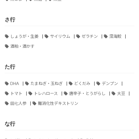
さ行
|
|
|
|
しょうが・生姜
サイリウム
ゼラチン
深海鮫
酒粕・酒かす
た行
|
|
|
|
DHA
たまねぎ・玉ねぎ
どくだみ
デンプン
|
|
|
|
トマト
トレハロース
唐辛子・とうがらし
大豆
|
田七人参
難消化性デキストリン
な行