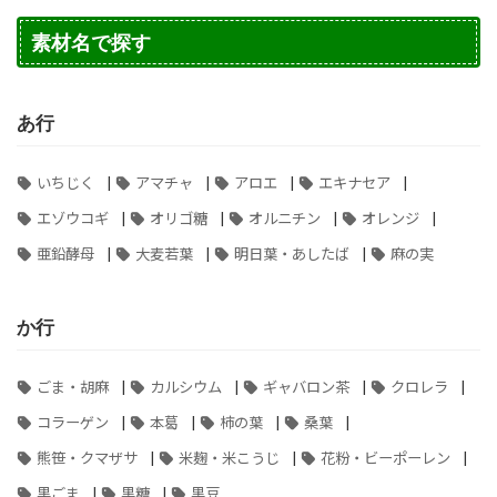
素材名で探す
あ行
|
|
|
|
いちじく
アマチャ
アロエ
エキナセア
|
|
|
|
エゾウコギ
オリゴ糖
オルニチン
オレンジ
|
|
|
亜鉛酵母
大麦若葉
明日葉・あしたば
麻の実
か行
|
|
|
|
ごま・胡麻
カルシウム
ギャバロン茶
クロレラ
|
|
|
|
コラーゲン
本葛
柿の葉
桑葉
|
|
|
熊笹・クマザサ
米麹・米こうじ
花粉・ビーポーレン
|
|
黒ごま
黒糖
黒豆